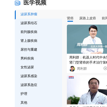
医学视频
泌尿系肿瘤
肾癌
尿路上皮癌
前
泌尿系结石
前列腺疾病
肾上腺疾病
尿控与重建
周利群：机器人时代中央
男科疾病
肾门型肾癌的手术治疗策
女性泌尿
技巧
周利群
泌尿系感染
泌尿系急症
护理
其他