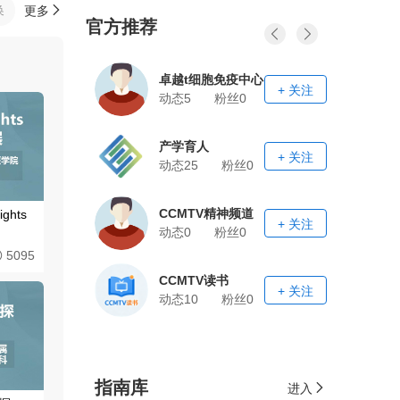
换
更多
官方推荐
卓越t细胞免疫中心
+ 关注
动态5
粉丝
0
产学育人
+ 关注
动态25
粉丝
0
CCMTV精神频道
ghts
+ 关注
动态0
粉丝
0
5095
CCMTV读书
+ 关注
动态10
粉丝
0
指南库
进入