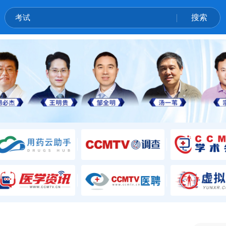
考试
搜索
内镜手术的微创技巧
右半结肠的层面游离分析
疝
体格检查
乳腺癌