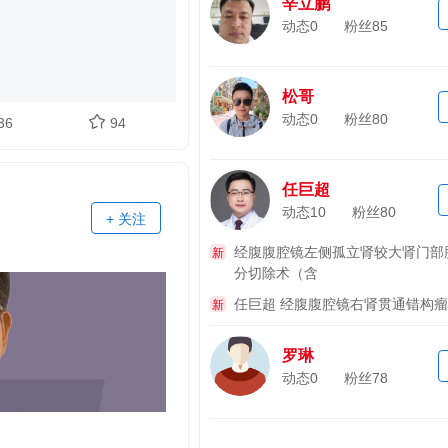
辛立鹏
动态0
粉丝
85
松哥
动态0
粉丝
80
36
94
任巨超
动态10
粉丝
80
+ 关注
经腹腹腔镜左侧孤立肾较大肾门部
新
分切除术（含
任巨超 经腹腹腔镜右肾贯通错构
新
罗琳
动态0
粉丝
78