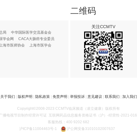
二维码
关注CCMTV
总局
中华国际医学交流基金会
尿学会网
CACA大肠癌专业委员
上海市医师协会
上海市医学会
关于我们
|
版权声明
|
隐私政策
|
免责声明
|
举报投诉
|
意见建议
|
联系我们
|
加入我们
Copyright©2008-2023 CCMTV临床频道（凌立健康）版权所有
广播电视节目制作经营许可证
互联网药品信息服务资格证书（沪）-经营性-2021-016
客服热线：400 9202 682
沪ICP备11004463号-1
沪公网安备31010102007637