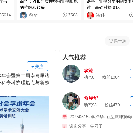
疗与
徐华：VHL异质性增强肾癌细胞
谌科：肾癌分型的研究和
的扩散和转移
讨，基础对接临床
05614
7508
徐华
谌科
换一换
人气推荐
+ 关注
李港
术年会暨第二届南粤尿路
动态0
粉丝
1004
外科专科护理热点与新趋
蒋泽华
动态93
粉丝
479
20250515- 蒋泽华- 新型抗肿瘤
新
谢谢分享，学习了！
新