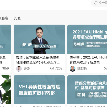
换一
列腺癌
其他
型及
曾浩：延胡索酸水合酶缺陷型
陈朝晖：2021 EAU Highli
略与
肾细胞癌原发/转移灶多组学及
肾癌精准治疗新进展
进化特征研究
7859
7202
曾浩
陈朝晖