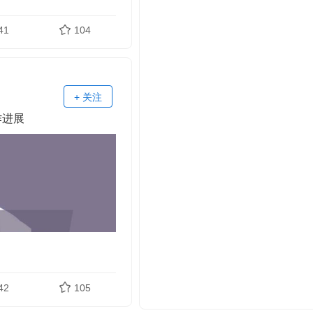
41
104
+ 关注
作进展
42
105