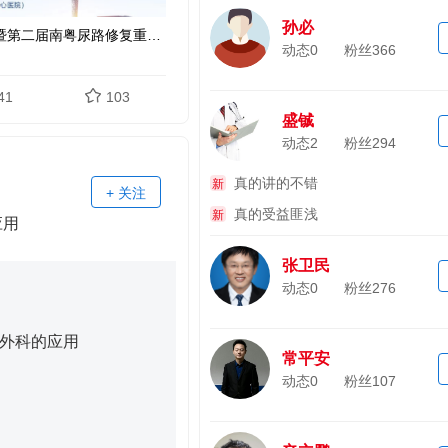
孙必
广东省泌尿生殖协会尿道修复重建分会学术年会暨第二届南粤尿路修复重建微创新技术学术交流大会暨泌尿外科专科护理热点与新趋势培训班
动态0
粉丝
366
41
103
盛铖
动态2
粉丝
294
真的讲的不错
新
+ 关注
真的受益匪浅
新
应用
张卫民
动态0
粉丝
276
外科的应用
常平安
动态0
粉丝
107