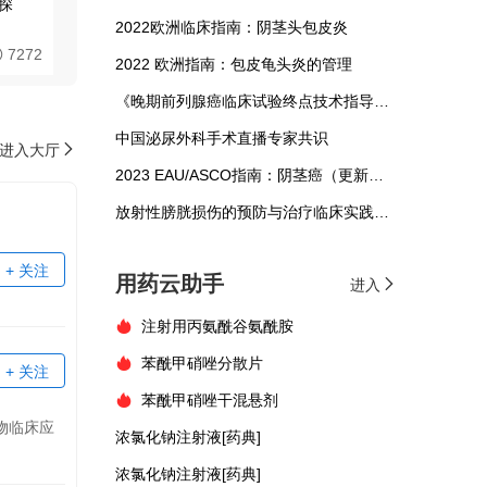
探
2022欧洲临床指南：阴茎头包皮炎
7272
2022 欧洲指南：包皮龟头炎的管理
《晚期前列腺癌临床试验终点技术指导原则》
中国泌尿外科手术直播专家共识
进入大厅
2023 EAU/ASCO指南：阴茎癌（更新版）
放射性膀胱损伤的预防与治疗临床实践指南
+ 关注
用药云助手
进入
注射用丙氨酰谷氨酰胺
苯酰甲硝唑分散片
+ 关注
苯酰甲硝唑干混悬剂
药物临床应
浓氯化钠注射液[药典]
浓氯化钠注射液[药典]