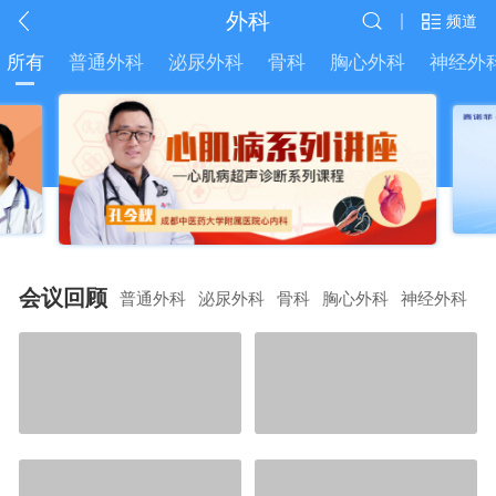
外科
|
频道
所有
普通外科
泌尿外科
骨科
胸心外科
神经外
会议回顾
普通外科
泌尿外科
骨科
胸心外科
神经外科
整