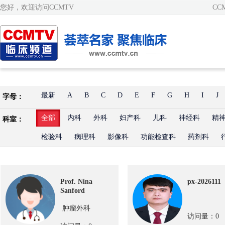
您好，欢迎访问CCMTV
CC
最新
A
B
C
D
E
F
G
H
I
J
字母：
全部
内科
外科
妇产科
儿科
神经科
精
科室：
检验科
病理科
影像科
功能检查科
药剂科
Prof. Nina
px-2026111
Sanford
肿瘤外科
访问量：0