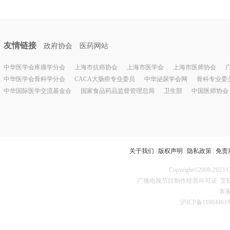
友情链接
政府协会
医药网站
中华医学会疼痛学分会
上海市抗癌协会
上海市医学会
上海市医师协会
中华医学会骨科学分会
CACA大肠癌专业委员
中华泌尿学会网
骨科专业委
中华国际医学交流基金会
国家食品药品监督管理总局
卫生部
中国医师协会
关于我们
|
版权声明
|
隐私政策
|
免责
Copyright©2008
广播电视节目制作经营许可证
互联
客服
沪ICP备11004463