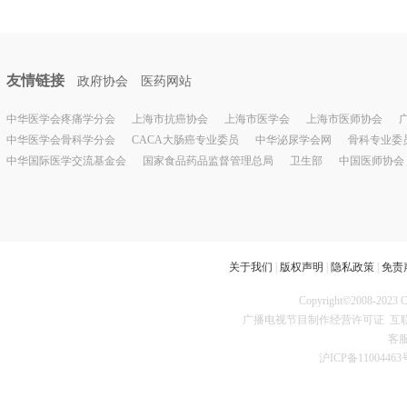
友情链接
政府协会
医药网站
中华医学会疼痛学分会
上海市抗癌协会
上海市医学会
上海市医师协会
中华医学会骨科学分会
CACA大肠癌专业委员
中华泌尿学会网
骨科专业委
中华国际医学交流基金会
国家食品药品监督管理总局
卫生部
中国医师协会
关于我们
|
版权声明
|
隐私政策
|
免责
Copyright©2008
广播电视节目制作经营许可证
互联
客服
沪ICP备11004463