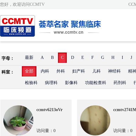
您好，欢迎访问CCMTV
CC
最新
A
B
C
D
E
F
G
H
I
J
字母：
全部
内科
外科
妇产科
儿科
神经科
精
科室：
检验科
病理科
影像科
功能检查科
药剂科
ccmtv6213oVr
ccmtv2741
访问量：0
访问量：0