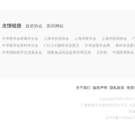
友情链接
政府协会
医药网站
中华医学会疼痛学分会
上海市抗癌协会
上海市医学会
上海市医师协会
中华医学会骨科学分会
CACA大肠癌专业委员
中华泌尿学会网
骨科专业委
中华国际医学交流基金会
国家食品药品监督管理总局
卫生部
中国医师协会
关于我们
|
版权声明
|
隐私政策
|
免责
Copyright©2008
广播电视节目制作经营许可证
互联
客服
沪ICP备11004463