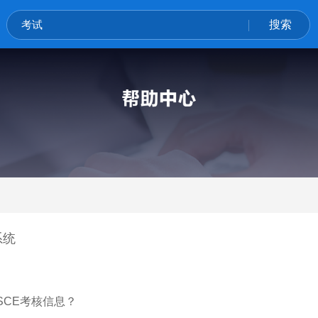
考试
搜索
内镜手术的微创技巧
右半结肠的层面游离分析
疝
体格检查
乳腺癌
系统
SCE考核信息？