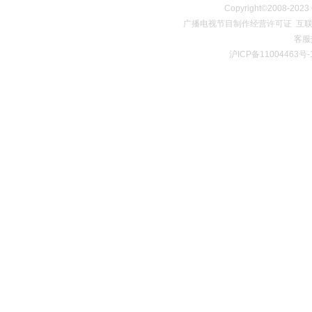
Copyright©2008
广播电视节目制作经营许可证
互联
客服热
沪ICP备11004463号-