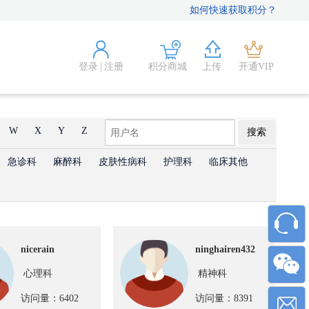
如何快速获取积分？
登录
|
注册
积分商城
上传
开通VIP
W
X
Y
Z
搜索
急诊科
麻醉科
皮肤性病科
护理科
临床其他
nicerain
ninghairen432
心理科
精神科
访问量：6402
访问量：8391