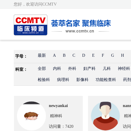
您好，欢迎访问CCMTV
最新
A
B
C
D
E
F
G
H
字母：
全部
内科
外科
妇产科
儿科
神经科
科室：
检验科
病理科
影像科
功能检查科
药
newyankai
nan
精神科
精
访问量：7420
访问