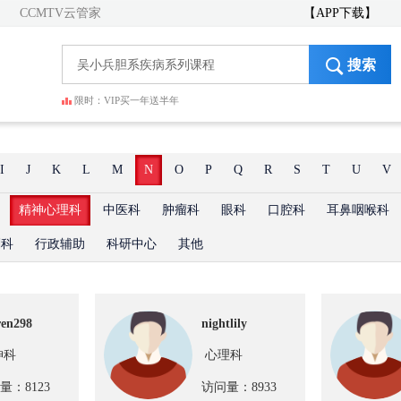
CCMTV云管家
【APP下载】
搜索
限时：VIP买一年送半年
I
J
K
L
M
N
O
P
Q
R
S
T
U
V
精神心理科
中医科
肿瘤科
眼科
口腔科
耳鼻咽喉科
剂科
行政辅助
科研中心
其他
ren298
nightlily
神科
心理科
量：8123
访问量：8933