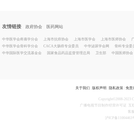
友情链接
政府协会
医药网站
中华医学会疼痛学分会
上海市抗癌协会
上海市医学会
上海市医师协会
中华医学会骨科学分会
CACA大肠癌专业委员
中华泌尿学会网
骨科专业委
中华国际医学交流基金会
国家食品药品监督管理总局
卫生部
中国医师协会
关于我们
|
版权声明
|
隐私政策
|
免责
Copyright©2008
广播电视节目制作经营许可证
互联
客服
沪ICP备11004463