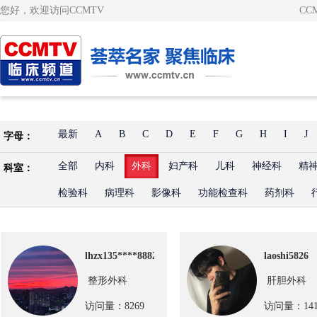
您好，欢迎访问CCMTV
CC
最新
A
B
C
D
E
F
G
H
I
J
字母：
全部
内科
外科
妇产科
儿科
神经科
精
科室：
检验科
病理科
影像科
功能检查科
药剂科
lhzx135****8882
laoshi5826
整形外科
肝胆外科
访问量：8269
访问量：141