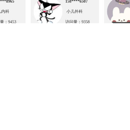
***8965
158****6507
儿内科
小儿外科
量：9453
访问量：9358
微信公众
协会
广东省抗癌协会
中国女医师协会
科专业委员会
中国临床肿瘤学会
中国医院协会
医师协会
中华医学会
我们
|
版权声明
|
隐私政策
|
免责声明
|
举报投诉
|
意见建议
|
联系我们
|
加入我们
|
项目
Copyright©2008-2023 CCMTV临床频道（凌立健康）版权所有