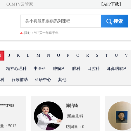
CCMTV云管家
【APP下载】
搜索
限时：VIP买一年送半年
I
J
K
L
M
N
O
P
Q
R
S
T
U
V
精神心理科
中医科
肿瘤科
眼科
口腔科
耳鼻咽喉科
剂科
行政辅助
科研中心
其他
***3795
陈怡绮
新生儿科
量：5012
访问量：0