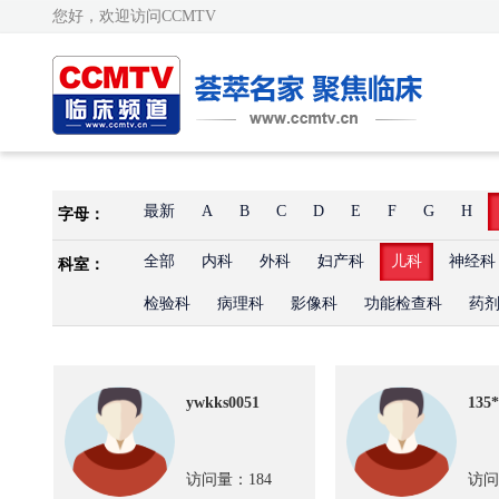
您好，欢迎访问CCMTV
最新
A
B
C
D
E
F
G
H
字母：
全部
内科
外科
妇产科
儿科
神经科
科室：
检验科
病理科
影像科
功能检查科
药
ywkks0051
135*
访问量：184
访问