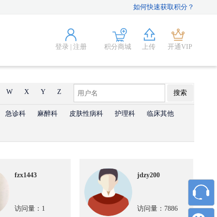
如何快速获取积分？
登录
|
注册
积分商城
上传
开通VIP
W
X
Y
Z
搜索
急诊科
麻醉科
皮肤性病科
护理科
临床其他
fzx1443
jdzy200
访问量：1
访问量：7886