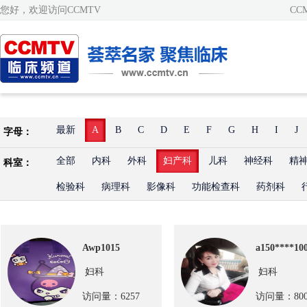
您好，欢迎访问CCMTV
CC
最新
A
B
C
D
E
F
G
H
I
J
字母：
全部
内科
外科
妇产科
儿科
神经科
精
科室：
检验科
病理科
影像科
功能检查科
药剂科
Awp1015
a150****10
妇科
妇科
访问量：6257
访问量：800