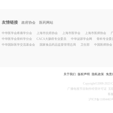
友情链接
政府协会
医药网站
中华医学会疼痛学分会
上海市抗癌协会
上海市医学会
上海市医师协会
中华医学会骨科学分会
CACA大肠癌专业委员
中华泌尿学会网
骨科专业委
中华国际医学交流基金会
国家食品药品监督管理总局
卫生部
中国医师协会
关于我们
|
版权声明
|
隐私政策
|
免责
Copyright©2008
广播电视节目制作经营许可证
互联
客服
沪ICP备11004463