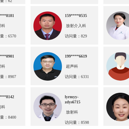
量：62
***8181
159****0535
射科
放射介入科
量：6570
访问量：829
***0901
199****6619
射科
超声科
量：8907
访问量：6331
***8142
lyrmyy-
zdys6715
超科
放射科
量：8400
访问量：8598