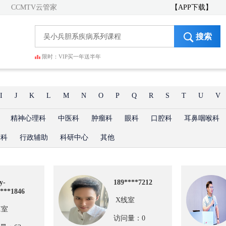
CCMTV云管家
【APP下载】
搜索
限时：VIP买一年送半年
I
J
K
L
M
N
O
P
Q
R
S
T
U
V
精神心理科
中医科
肿瘤科
眼科
口腔科
耳鼻咽喉科
剂科
行政辅助
科研中心
其他
y-
189****7212
***1846
X线室
I室
访问量：0