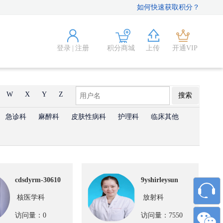
如何快速获取积分？
登录
|
注册
积分商城
上传
开通VIP
W
X
Y
Z
搜索
急诊科
麻醉科
皮肤性病科
护理科
临床其他
cdsdyrm-30610
9yshirleysun
核医学科
放射科
访问量：0
访问量：7550