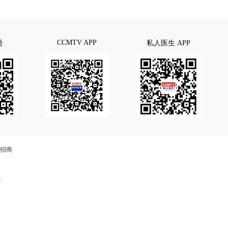
CCMTV APP
号
私人医生 APP
招商
6