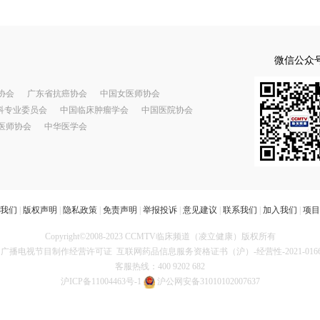
微信公众
协会
广东省抗癌协会
中国女医师协会
科专业委员会
中国临床肿瘤学会
中国医院协会
医师协会
中华医学会
我们
|
版权声明
|
隐私政策
|
免责声明
|
举报投诉
|
意见建议
|
联系我们
|
加入我们
|
项目
Copyright©2008-2023 CCMTV临床频道（凌立健康）版权所有
广播电视节目制作经营许可证
互联网药品信息服务资格证书（沪）-经营性-2021-016
客服热线：400 9202 682
沪ICP备11004463号-1
沪公网安备31010102007637