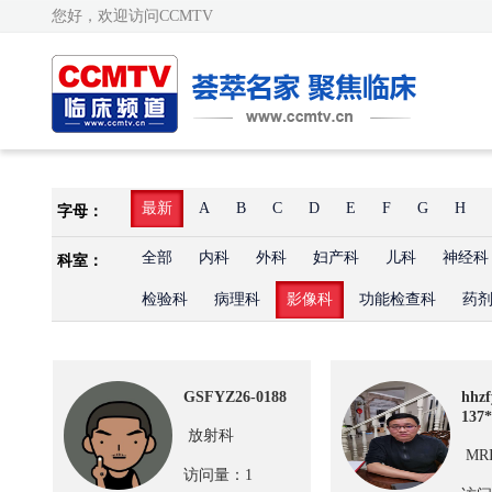
您好，欢迎访问CCMTV
最新
A
B
C
D
E
F
G
H
字母：
全部
内科
外科
妇产科
儿科
神经科
科室：
检验科
病理科
影像科
功能检查科
药
GSFYZ26-0188
hhzf
137*
放射科
MR
访问量：1