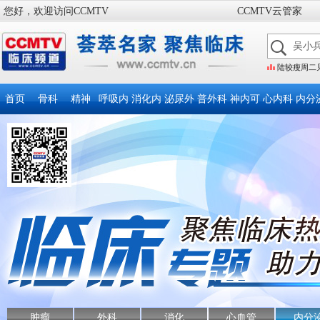
您好，欢迎访问CCMTV
CCMTV云管家
陆较瘦周二见
首页
骨科
精神
呼吸内
消化内
泌尿外
普外科
神内可
心内科
内分
肿瘤
外科
消化
心血管
内分