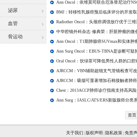
Ann Oncol：依维莫司联合厄洛替尼治疗NS
泌尿
BMJ：转移性乳腺癌预后临床评分的开发
Radiother Oncol：头颈癌调强放疗优于
血管
中华腔镜外科杂志·修典荣：肝脏肿瘤的微
骨运动
Ann Oncol：T1期肺腺癌SUVmax和
Ann Surg Oncol：EBUS-TBNA是诊
Oral Oncol：饮绿茶可降低男性人群的口
AJRCCM：VBN辅助超细支气管镜检查
AJRCCM：吸烟可显著增加石棉接触者肺
Chest：2013ACCP肺癌诊疗指南支持高
Ann Surg：IASLC/ATS/ERS新版腺
首页
关于我们
版权声明
隐私政策
免责
|
|
|