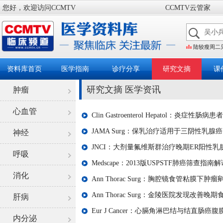
您好，欢迎访问CCMTV
CCMTV云管家
陆较瘦周二见
资料库首页
医学指南
诊疗分享
研究文摘
课
研究文摘 医学资讯
肿瘤
心血管
Clin Gastroenterol Hepatol：
JAMA Surg：保乳治疗适用于三阴性乳腺癌
神经
JNCI：大剂量氟维斯群治疗晚期ER阳性
呼吸
Medscape：2013版USPSTF肺癌筛查指南
消化
Ann Thorac Surg：胸腔镜食管粘膜下
Ann Thorac Surg：金陵医院发现改善
肝病
Eur J Cancer：心膈角淋巴结与结直肠
内分泌