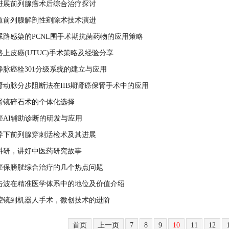
进展前列腺癌术后综合治疗探讨
道前列腺解剖性剜除术技术演进
尿路感染的PCNL围手术期抗菌药物的应用策略
上皮癌(UTUC)手术策略及经验分享
脉癌栓301分级系统的建立与应用
肾动脉分步阻断法在IIB期肾癌保肾手术中的应用
肾镜碎石术的个体化选择
癌AI辅助诊断的研发与应用
导下前列腺穿刺活检术及其进展
科研，讲好中医药研究故事
癌保膀胱综合治疗的几个热点问题
击波在精准医学体系中的地位及价值介绍
腔镜到机器人手术，微创技术的进阶
首页
上一页
7
8
9
10
11
12