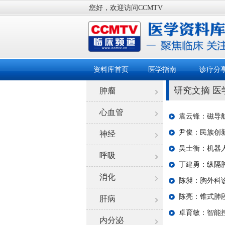
您好，欢迎访问CCMTV
资料库首页
医学指南
诊疗分
研究文摘 医
肿瘤
心血管
袁云锋：磁导
尹俊：民族创
神经
吴士衡：机器
呼吸
丁建勇：纵隔
消化
陈昶：胸外科
陈亮：锥式肺
肝病
卓育敏：智能
内分泌