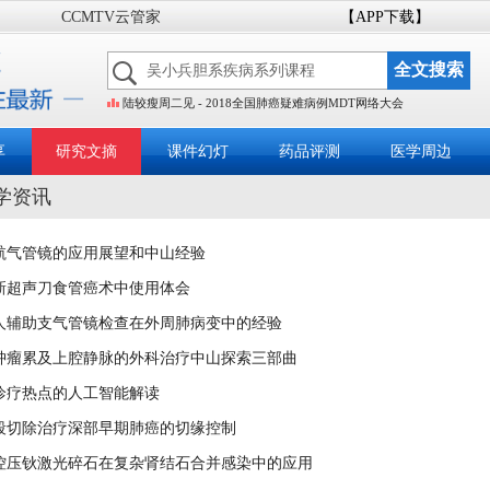
CCMTV云管家
【APP下载】
陆较瘦周二见 - 2018全国肺癌疑难病例MDT网络大会
享
研究文摘
课件幻灯
药品评测
医学周边
学资讯
航气管镜的应用展望和中山经验
新超声刀食管癌术中使用体会
人辅助支气管镜检查在外周肺病变中的经验
肿瘤累及上腔静脉的外科治疗中山探索三部曲
诊疗热点的人工智能解读
段切除治疗深部早期肺癌的切缘控制
控压钬激光碎石在复杂肾结石合并感染中的应用